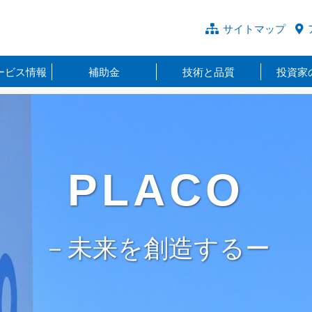
サイトマップ
ービス情報
補助金
技術と品質
投資家
PLACO
－未来を創造するー