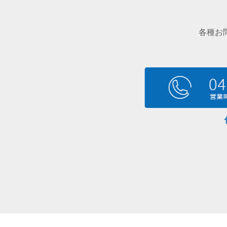
各種お
代