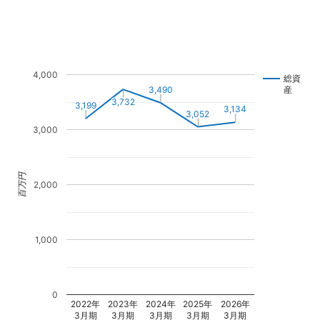
4,000
総資
3,490
3,490
産
3,732
3,732
3,199
3,199
3,134
3,134
3,052
3,052
3,000
百万円
2,000
1,000
0
2022年
2023年
2024年
2025年
2026年
3月期
3月期
3月期
3月期
3月期