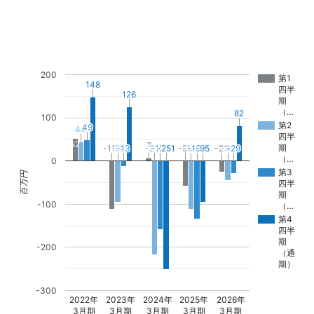
200
第1
148
148
四半
126
126
期
（…
82
82
100
第2
49
49
44
44
四半
52
7
7
期
-112
-112
-96
-96
-13
-13
-218
-218
-158
-158
-251
-251
-58
-58
-112
-112
-134
-134
-95
-95
-26
-26
-45
-45
-29
-29
（…
0
第3
百万円
四半
期
-100
（…
第4
四半
期
-200
（通
期）
-300
2022年
2023年
2024年
2025年
2026年
3月期
3月期
3月期
3月期
3月期