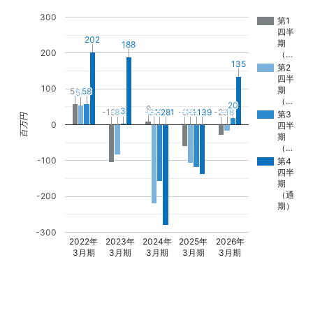
300
第1
四半
202
202
期
188
188
200
（…
135
135
第2
四半
100
期
59
59
58
58
54
54
（…
20
20
9
9
3
3
-105
-105
-84
-84
-221
-221
-158
-158
-281
-281
-61
-61
-108
-108
-118
-118
-139
-139
-29
-29
-18
-18
第3
百万円
0
四半
期
（…
-100
第4
四半
期
（通
-200
期）
-300
2022年
2023年
2024年
2025年
2026年
3月期
3月期
3月期
3月期
3月期