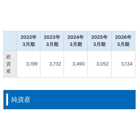
2022年
2023年
2024年
2025年
2026年
3月期
3月期
3月期
3月期
3月期
総
資
3,199
3,732
3,490
3,052
3,134
産
純資産