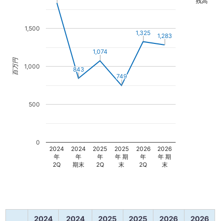
残高
1,500
1,325
1,325
1,283
1,283
1,074
1,074
百万円
1,000
843
843
749
749
500
0
2024
2024
2025
2025
2026
2026
年
年
年
年 期
年
年 期
2Q
期末
2Q
末
2Q
末
2024
2024
2025
2025
2026
2026