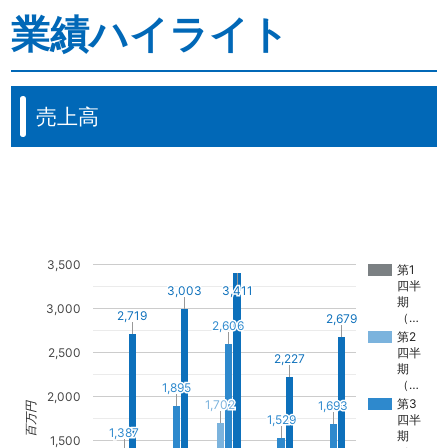
業績ハイライト
売上高
3,500
第1
四半
3,003
3,003
3,411
3,411
期
3,000
2,719
2,719
（…
2,679
2,679
2,606
2,606
第2
2,500
四半
2,227
2,227
期
（…
1,895
1,895
2,000
第3
1,702
1,702
1,693
1,693
百万円
1,529
1,529
四半
1,387
1,387
期
1,500