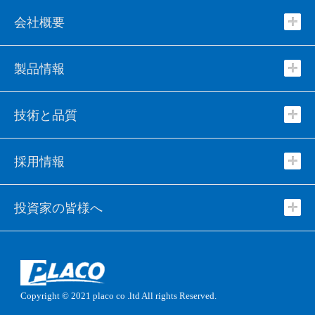
会社概要
製品情報
技術と品質
採用情報
投資家の皆様へ
Copyright © 2021
placo co .ltd
All rights Reserved.