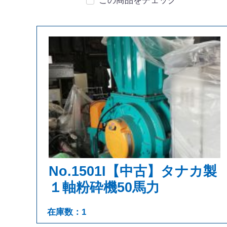
この商品をチェック
No.1501I【中古】タナカ製
１軸粉砕機50馬力
在庫数：1