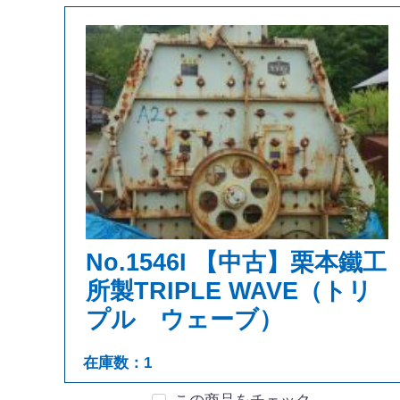
No.1546I 【中古】栗本鐵工
所製TRIPLE WAVE（トリ
プル ウェーブ）
在庫数：1