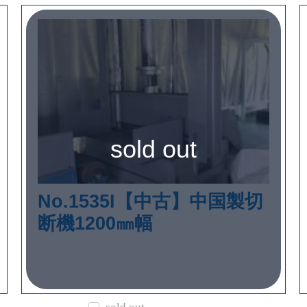
sold out
No.1535I【中古】中国製切
断機1200㎜幅