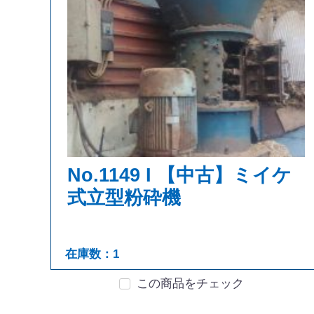
No.1149 I 【中古】ミイケ
式立型粉砕機
在庫数：1
この商品をチェック