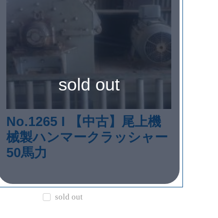
sold out
No.1265 I 【中古】尾上機
械製ハンマークラッシャー
50馬力
sold out