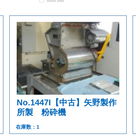
sold out
No.1447I【中古】矢野製作
所製 粉砕機
在庫数：1