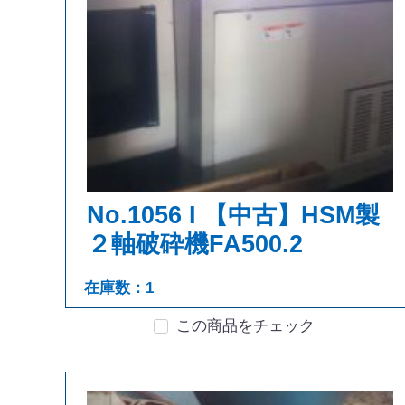
No.1056 I 【中古】HSM製
２軸破砕機FA500.2
在庫数：1
この商品をチェック