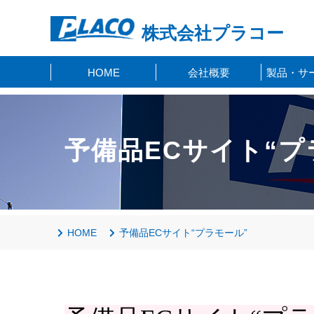
株式会社プラコー
HOME
会社概要
製品・サ
予備品ECサイト“プ
HOME
予備品ECサイト“プラモール”