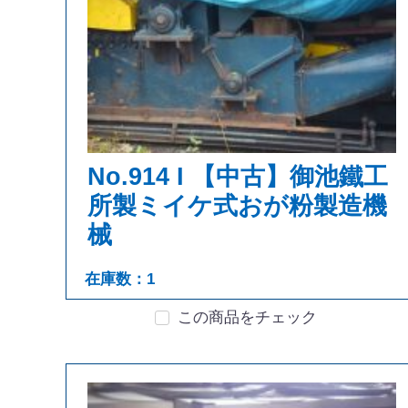
No.914 I 【中古】御池鐵工
所製ミイケ式おが粉製造機
械
在庫数：1
この商品をチェック