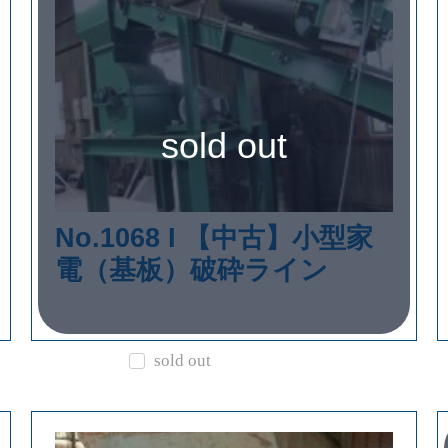
sold out
No.1068 I 【中古】小型家
電（基板）破砕ライン
sold out